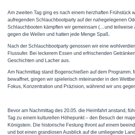
Am zweiten Tag ging es nach einem herzhaften Frühstück we
aufregenden Schlauchbootparty auf der nahegelegenen Ode
Schlauchbooten kämpften wir gemeinsam (…und teilweise
gegen die Wellen und hatten jede Menge Spaß.
Nach der Schlauchbootparty genossen wir eine wohlverdien
Flussufer. Bei leckerem Essen und erfrischenden Getränken
Geschichten und Lacher aus.
Am Nachmittag stand Bogenschießen auf dem Programm. Mi
bewaffnet, gingen wir spielerisch miteinander in den Wettbe
Fokus, Konzentration und Präzision, während wir uns gegens
Bevor am Nachmittag des 20.05. die Heimfahrt anstand, führ
Tag zu einem kulturellen Höhepunkt – den Besuch der maje
Königstein. Die historische Festung thront auf einem beei
und bot einen grandiosen Ausblick auf die umliegende Land