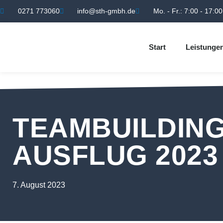
0271 773060
info@sth-gmbh.de
Mo. - Fr.: 7:00 - 17:00
Start
Leistunge
TEAMBUILDING
AUSFLUG 2023
7. August 2023