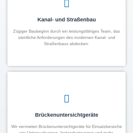
Von der Planung, über den Entwurf, zur
Ausführung.
Kanal- und Straßenbau
Zügiger Baubeginn durch ein leistungsfähiges Team, das
Mehr erfahren
sämtliche Anforderungen des modernen Kanal- und
Straßenbaus abdecken:
Jetzt informieren
Unsere langjährige Erfahrung garantiert Ihnen eine
durchdachte und hochwertige Lösung.
Brückenuntersichtgeräte
Mehr erfahren
Wir vermieten Brückenuntersichtgeräte für Einsatzbereiche
wie Untersuchungen, Instandsetzungen und mehr.