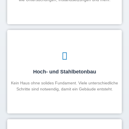
Jetzt informieren
Für jede Brückenuntersuchung bieten wir Ihnen das
richtige Spezialgerät.
Hoch- und Stahlbetonbau
Mehr erfahren
Kein Haus ohne solides Fundament. Viele unterschiedliche
Schritte sind notwendig, damit ein Gebäude entsteht.