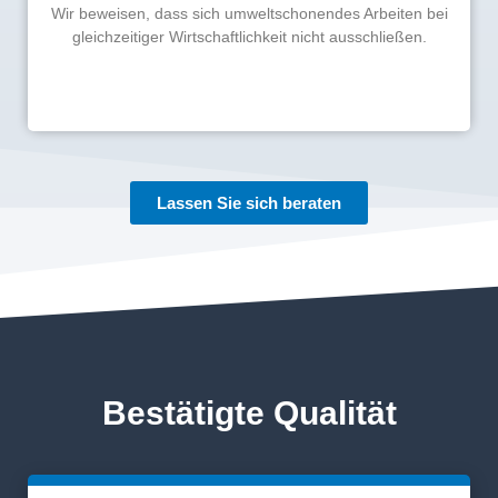
Wir beweisen, dass sich umweltschonendes Arbeiten bei
Mehr erfahren
gleichzeitiger Wirtschaftlichkeit nicht ausschließen.
Lassen Sie sich beraten
Jetzt informieren
Wir achten immer auf den größtmöglichen Schutz
von Mensch und Natur.
Mehr erfahren
Bestätigte Qualität